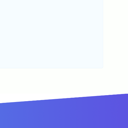
Предоставляем
аутсорсинг ИТ
компаниям и частным
предпринимателям,
оказывающих разовые и/
или периодические
разноплановые услуги
своим клиентам