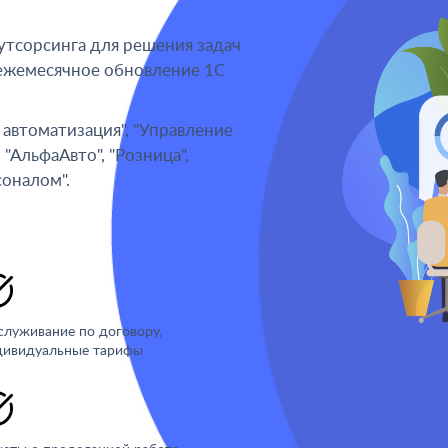
утсорсинга для решения задач
 ежемесячное обновление 1С
автоматизация", "Управление
"АльфаАвто", "Розница",
соналом".
служивание по договору,
дивидуальные тарифы