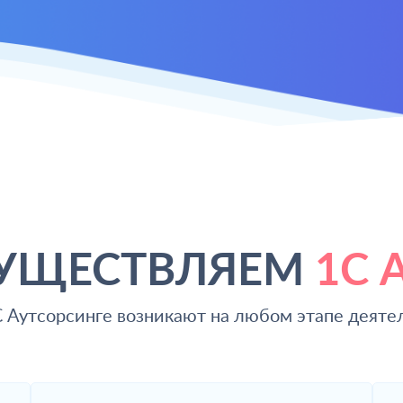
СУЩЕСТВЛЯЕМ
1С 
С Аутсорсинге возникают на любом этапе деяте