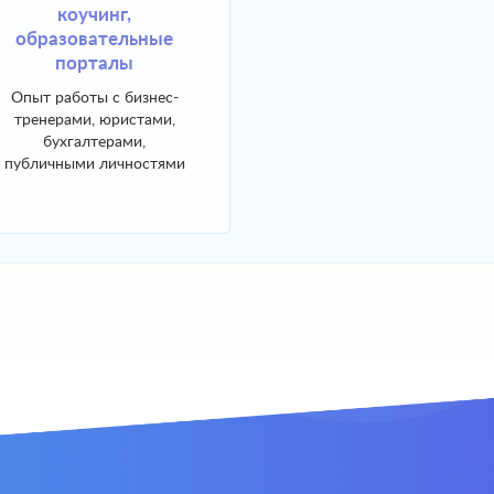
коучинг,
риэлторские
образовательные
компании
порталы
Опыт работы со
строительными
Опыт работы с бизнес-
компаниями с
тренерами, юристами,
собственным
бухгалтерами,
производственным
публичными личностями
циклом