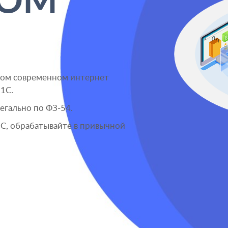
ГОМ
нном современном интернет
 1С.
егально по ФЗ-54.
1С, обрабатывайте в привычной